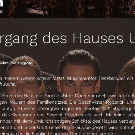
rgang des Hauses 
Allan Poe (1839/40)
 meinem Herzen schwer lastet, ist ein ererbtes Familienübel, ein Ü
ch suche.
"
hront das Haus der Familie Usher. Doch nur noch zwei letzte
igen Mauern des Familiensitzes: Die Geschwister Roderick und
st aufgrund eines besorgniserregenden Briefes zum abgeleg
d des Wahnsinns vor. Sowohl Roderick als auch Madeline s
ennbar mit dem undurchsichtigen Schicksal des Hauses verbund
rliert und in der Gruft unter dem Haus beigesetzt wird, enthüll
imnis, das die Familie Usher seit Generationen verfolgt.