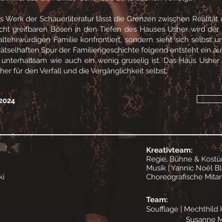
es Werk der Schauerliteratur lässt die Grenzen zwischen Realit
ht greifbaren Bösen in den Tiefen des Hauses Usher wird der I
tehrwürdigen Familie konfrontiert, sondern sieht sich selbst 
rätselhaften Spur der Familiengeschichte folgend entsteht ein au
nterhaltsam wie auch ein wenig gruselig ist. Das Haus Usher 
er für den Verfall und die Vergänglichkeit selbst.
2024
Kreativteam:
Regie, Bühne & Kost
Musik | Yannic Noël B
ki
Choreografische Mitar
Team:
Soufflage | Mechthild
Susanne Maye