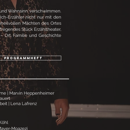
ät und Wahnsinn verschwimmen.
ch-Erzähler nicht nur mit den
unheilvollen Mächten des Ortes
fregendes Stück Erzähltheater,
– Ort, Familie und Geschichte
Programmheft
üme | Marvin Heppenheimer
lauert
beit | Lena Lafrenz
 Köhl
r-Moazezi