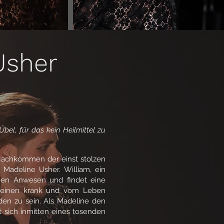
Usher
bel, für das kein Heilmittel zu
 Nachkommen der einst stolzen
 Madeline Usher. William, ein
enen Anwesen und findet eine
cheinen krank und vom Leben
en zu sein. Als Madeline den
t sich inmitten eines tosenden