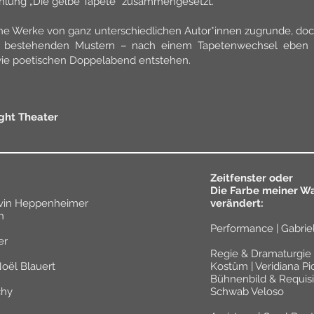
zählung „Die gelbe Tapete“ zusammengesetzt.
che Werke von ganz unterschiedlichen Autor*innen zugrunde, do
bestehenden Mustern – nach einem Tapetenwechsel eben – 
ie poetischen Doppelabend entstehen.
ght Theater
Zeitfenster oder
Die Farbe meiner Wa
arvin Heppenheimer
verändert:
h
Performance | Gabri
er
Regie & Dramaturgie 
Noël Blauert
Kostüm | Veridiana P
Bühnenbild & Requisit
chy
Schwab Veloso