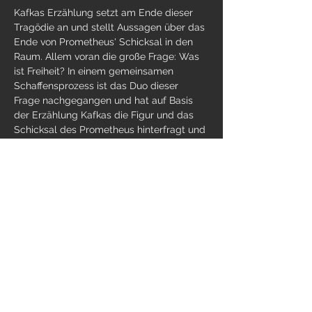
Kafkas Erzählung setzt am Ende dieser 
Tragödie an und stellt Aussagen über das 
Ende von Prometheus' Schicksal in den 
Raum. Allem voran die große Frage: Was 
ist Freiheit? In einem gemeinsamen 
Schaffensprozess ist das Duo dieser 
Frage nachgegangen und hat auf Basis 
der Erzählung Kafkas die Figur und das 
Schicksal des Prometheus hinterfragt und 
erforscht. Das Ergebnis ist ein 
Theatermonolog, bestehend aus eigenen 
Texten und Ansätzen zur 
Auseinandersetzung…
Weiterlesen >
Diese Veranstaltung teilen