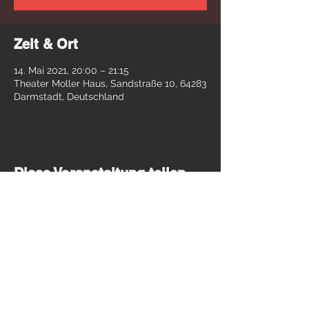
Zeit & Ort
14. Mai 2021, 20:00 – 21:15
Theater Moller Haus, Sandstraße 10, 64283
Darmstadt, Deutschland
Diese Veranstaltung teilen
© theater INC. Darmstadt / 2018-26