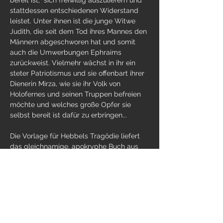
bereit ist,  sich freiwillig auszuliefern und 
stattdessen entschiedenen Widerstand 
leistet. Unter ihnen ist die junge Witwe 
Judith, die seit dem Tod ihres Mannes den 
Männern abgeschworen hat und somit 
auch die Umwerbungen Ephraims 
zurückweist. Vielmehr wächst in ihr ein 
steter Patriotismus und sie offenbart ihrer 
Dienerin Mirza, wie sie ihr Volk von 
Holofernes und seinen Truppen befreien 
möchte und welches große Opfer sie 
selbst bereit ist dafür zu erbringen...
Die Vorlage für Hebbels Tragödie liefert 
das gleichnamige, apokryphe Buch aus 
dem Alten Testament. Getrieben von 
Liebe zu ihrem Volk, scheinbar 
grenzenlosem Mut und…
Weiterlesen >