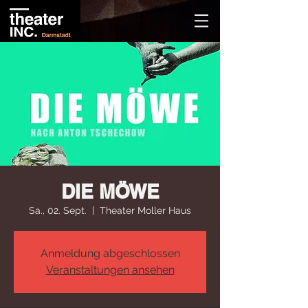
DIE MÖWE
Sa., 02. Sept.
  |  
Theater Moller Haus
Anmeldung abgeschlossen
Veranstaltungen ansehen