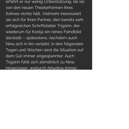
erfährt er nur wenig Unterstützung, da sie 
von den neuen Theaterformen ihres 
Sohnes nichts hält. Vielmehr interessiert 
sie sich für ihren Partner, den bereits sehr 
erfolgreichen Schriftsteller Trigórin, der 
wiederum für Kostja ein reines Feindbild 
darstellt – spätestens, nachdem auch 
Nína sich in ihn verliebt. In den folgenden 
Tagen und Wochen wird die Situation auf 
dem Gut immer angespannter: Auch 
Trigórin fühlt sich allmählich zu Nína 
hingezogen, wodurch Arkadina immer 
eifersüchtiger wird, während Kostja immer 
stärker in eine existenzielle persönliche…
Weiterlesen >
Diese Veranstaltung teilen