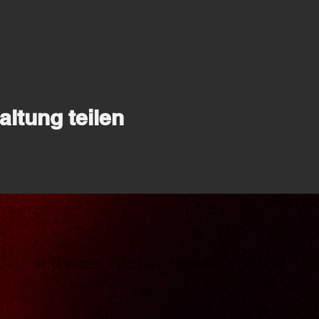
altung teilen
© theater INC. Darmstadt / 2018-26