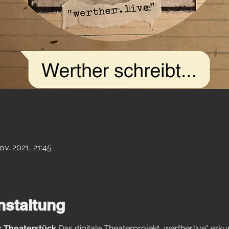
ov. 2021, 21:45
nstaltung
es Theaterstück
Das digitale Theaterprojekt „werther.live" erk