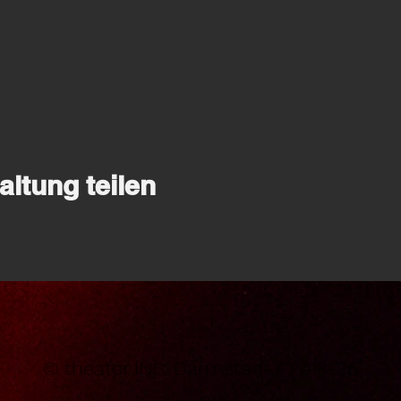
altung teilen
© theater INC. Darmstadt / 2018-26