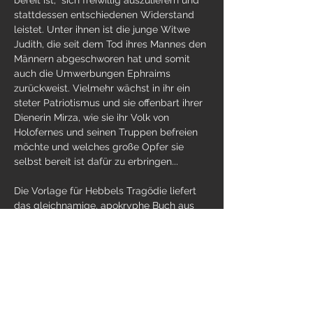
bereit ist,  sich freiwillig auszuliefern und 
stattdessen entschiedenen Widerstand 
leistet. Unter ihnen ist die junge Witwe 
Judith, die seit dem Tod ihres Mannes den 
Männern abgeschworen hat und somit 
auch die Umwerbungen Ephraims 
zurückweist. Vielmehr wächst in ihr ein 
steter Patriotismus und sie offenbart ihrer 
Dienerin Mirza, wie sie ihr Volk von 
Holofernes und seinen Truppen befreien 
möchte und welches große Opfer sie 
selbst bereit ist dafür zu erbringen...
Die Vorlage für Hebbels Tragödie liefert 
das gleichnamige, apokryphe Buch aus 
dem Alten Testament. Getrieben von 
Liebe zu ihrem Volk, scheinbar 
grenzenlosem Mut…
Weiterlesen >