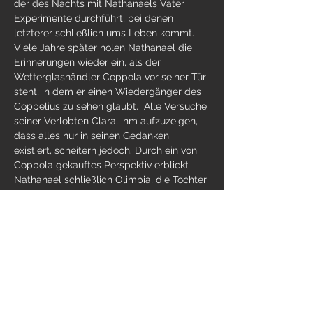
der des Nachts mit Nathanaels Vater 
Experimente durchführt, bei denen 
letzterer schließlich ums Leben kommt. 
Viele Jahre später holen Nathanael die 
Erinnerungen wieder ein, als der 
Wetterglashändler Coppola vor seiner Tür 
steht, in dem er einen Wiedergänger des 
Coppelius zu sehen glaubt.  Alle Versuche 
seiner Verlobten Clara, ihm aufzuzeigen, 
dass alles nur in seinen Gedanken 
existiert, scheitern jedoch. Durch ein von 
Coppola gekauftes Perspektiv erblickt 
Nathanael schließlich Olimpia, die Tochter 
seines Professors, die ihn magisch in ihren 
Bann zieht. Ohne zu wissen, dass es sich 
bei ihr um…
Weiterlesen >