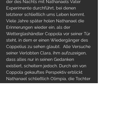
der des Nachts mit Nathanaels Vater 
Experimente durchführt, bei denen 
letzterer schließlich ums Leben kommt. 
Viele Jahre später holen Nathanael die 
Erinnerungen wieder ein, als der 
Wetterglashändler Coppola vor seiner Tür 
steht, in dem er einen Wiedergänger des 
Coppelius zu sehen glaubt.  Alle Versuche 
seiner Verlobten Clara, ihm aufzuzeigen, 
dass alles nur in seinen Gedanken 
existiert, scheitern jedoch. Durch ein von 
Coppola gekauftes Perspektiv erblickt 
Nathanael schließlich Olimpia, die Tochter 
seines Professors, die ihn magisch in ihren 
Bann zieht. Ohne zu wissen, dass es sich 
bei ihr um…
Weiterlesen >