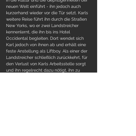
in die Kultur und die Gepflogenheiten der 
neuen Welt einführt - ihn jedoch auch 
kurzerhand wieder vor die Tür setzt. Karls 
weitere Reise führt ihn durch die Straßen 
New Yorks, wo er zwei Landstreicher 
kennenlernt, die ihn bis ins Hotel 
Occidental begleiten. Dort wendet sich 
Karl jedoch von ihnen ab und erhält eine 
feste Anstellung als Liftboy. Als einer der 
Landstreicher schließlich zurückkehrt, für 
den Verlust von Karls Arbeitsstelle sorgt 
und ihn regelrecht dazu nötigt, ihn zu 
begleiten, geht seine scheinbar endlose 
Reise weiter und…
Weiterlesen >
Diese Veranstaltung teilen