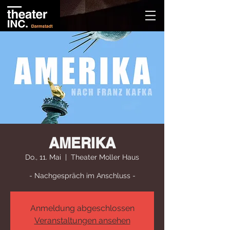
AMERIKA
Do., 11. Mai
  |  
Theater Moller Haus
- Nachgespräch im Anschluss -
Anmeldung abgeschlossen
Veranstaltungen ansehen