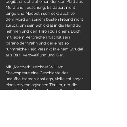
begibt er sich auf einen dunklen Pfad aus 
Mord und Täuschung. Es dauert nicht 
lange und Macbeth schreckt auch vor 
dem Mord an seinem besten Freund nicht 
zurück, um sein Schicksal in die Hand zu 
nehmen und den Thron zu sichern. Doch 
mit jedem Verbrechen wächst sein 
paranoider Wahn und der einst so 
ruhmreiche Held versinkt in einem Strudel 
aus Blut, Verzweiflung und Gier.
Mit „Macbeth“ zeichnet William 
Shakespeare eine Geschichte des 
unaufhaltsamen Abstiegs, vielleicht sogar 
einen psychologischen Thriller, der die 
zerstörerische Natur blanker Gier und 
unstillbaren Machthungers offenbart und 
dabei das lauernde Gespenst der 
Schuldgefühle…
Weiterlesen >