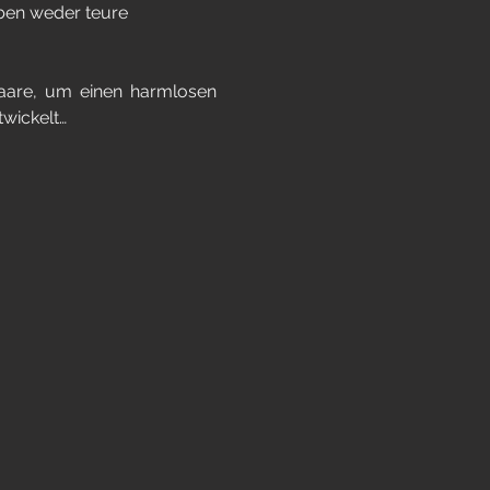
ben weder teure 
paare, um einen harmlosen 
twickelt…